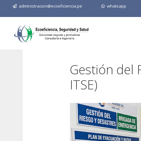
administracion@ecoeficiencia.pe
whatsapp
Saltar
al
contenido
Gestión del 
ITSE)