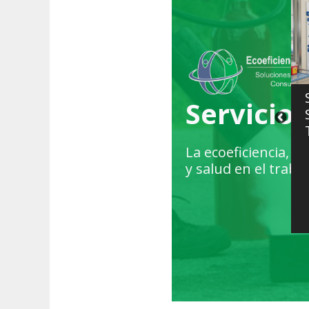
tinuidad de
Capacitación
Servicios
ocio
profesional
La ecoeficiencia, l
y salud en el traba