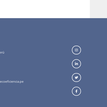
erú
ecoeficiencia.pe